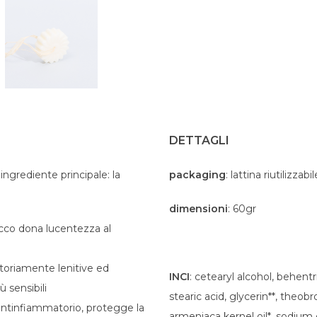
DETTAGLI
ngrediente principale: la
packaging
: lattina riutilizzabil
dimensioni
: 60gr
cocco dona lucentezza al
toriamente lenitive ed
INCI
: cetearyl alcohol, behen
 sensibili
stearic acid, glycerin**, theob
antinfiammatorio, protegge la
armeniaca kernel oil*, sodium