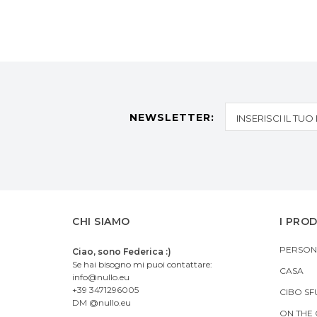
NEWSLETTER:
CHI SIAMO
I PRO
PERSON
Ciao, sono Federica :)
Se hai bisogno mi puoi contattare:
CASA
info@nullo.eu
+39 3471296005
CIBO SF
DM @nullo.eu
ON THE