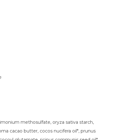
e
trimonium methosulfate, oryza sativa starch,
roma cacao butter, cocos nucifera oil*, prunus
 cocoyl glutamate, ricinus communis seed oil*,