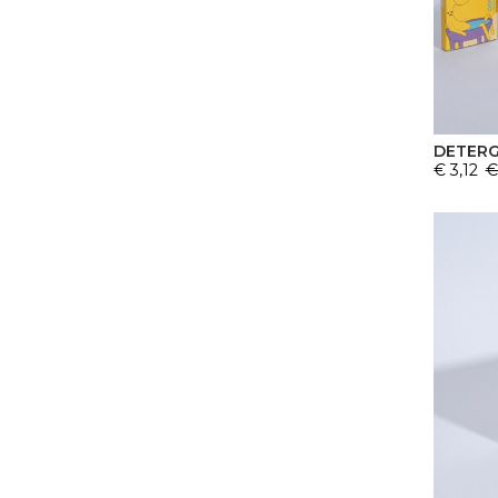
DETERG
€ 3,12
€