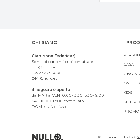
CHI SIAMO
I PRO
PERSON
Ciao, sono Federica :)
Se hai bisogno mi puoi contattare:
CASA
info@nullo.eu
+39 3471296005
CIBO SF
DM @nullo.eu
ON THE
il negozio è aperto:
KIDS
dal MAR al VEN 10:00-13:30 15:30-19:00
SAB 10:00-17:00 continuato
KIT E RE
DOM e LUN chiuso
PROMOZ
© COPYRIGHT
2026
N