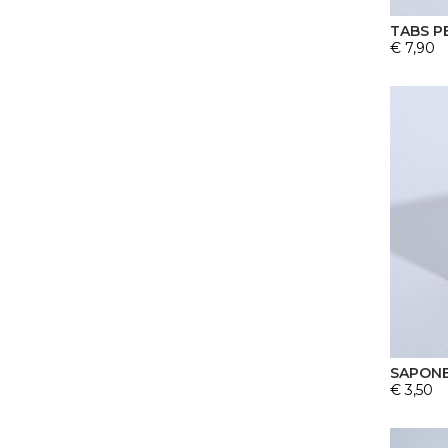
TABS P
€ 7,90
SAPONE
€ 3,50