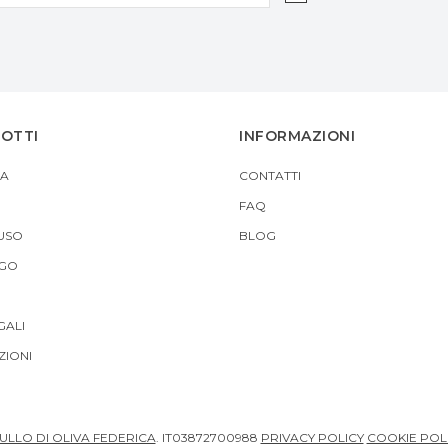
DOTTI
INFORMAZIONI
A
CONTATTI
FAQ
USO
BLOG
 GO
GALI
IONI
ULLO DI OLIVA FEDERICA
.
IT03872700988
PRIVACY POLICY
COOKIE POL