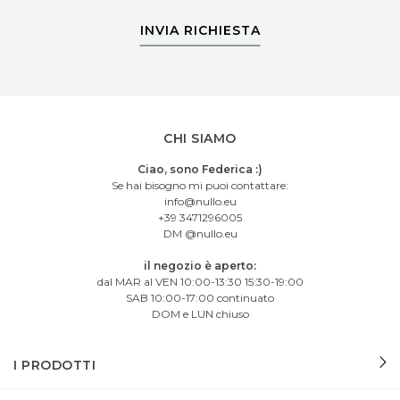
INVIA RICHIESTA
CHI SIAMO
Ciao, sono Federica :)
Se hai bisogno mi puoi contattare:
info@nullo.eu
+39 3471296005
DM @nullo.eu
il negozio è aperto:
dal MAR al VEN 10:00-13:30 15:30-19:00
SAB 10:00-17:00 continuato
DOM e LUN chiuso
I PRODOTTI