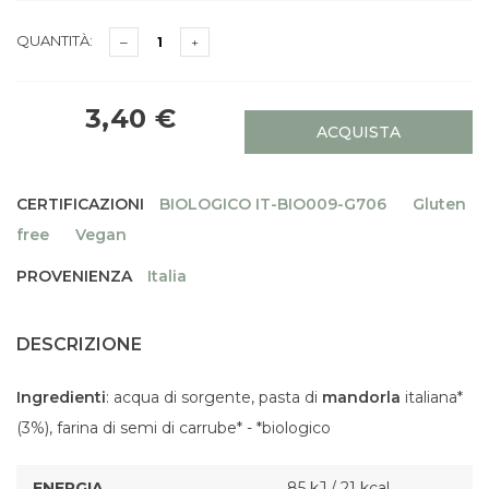
QUANTITÀ:
3,40 €
ACQUISTA
CERTIFICAZIONI
BIOLOGICO IT-BIO009-G706
Gluten
free
Vegan
PROVENIENZA
Italia
DESCRIZIONE
Ingredienti
: acqua di sorgente, pasta di
mandorla
italiana*
(3%), farina di semi di carrube* - *biologico
ENERGIA
85 kJ / 21 kcal