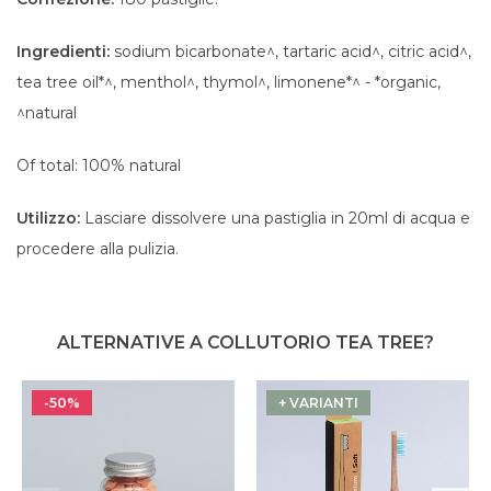
Ingredienti:
sodium bicarbonate^, tartaric acid^, citric acid^,
tea tree oil*^, menthol^, thymol^, limonene*^ - *organic,
^natural
Of total: 100% natural
Utilizzo:
Lasciare dissolvere una pastiglia in 20ml di acqua e
procedere alla pulizia.
ALTERNATIVE A COLLUTORIO TEA TREE?
-50%
+ VARIANTI