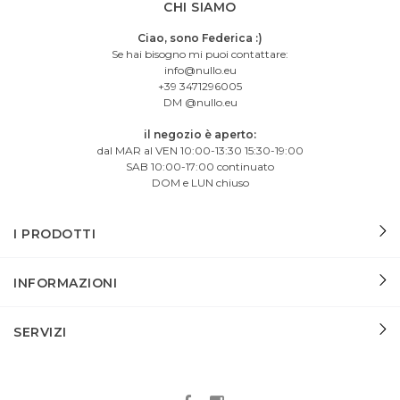
CHI SIAMO
Ciao, sono Federica :)
Se hai bisogno mi puoi contattare:
info@nullo.eu
+39 3471296005
DM @nullo.eu
il negozio è aperto:
dal MAR al VEN 10:00-13:30 15:30-19:00
SAB 10:00-17:00 continuato
DOM e LUN chiuso
I PRODOTTI
INFORMAZIONI
SERVIZI