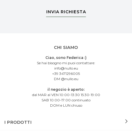
INVIA RICHIESTA
CHI SIAMO
Ciao, sono Federica :)
Se hai bisogno mi puoi contattare:
info@nullo.eu
+39 3471296005
DM @nullo.eu
il negozio è aperto:
dal MAR al VEN 10:00-13:30 15:30-19:00
SAB 10:00-17:00 continuato
DOM e LUN chiuso
I PRODOTTI