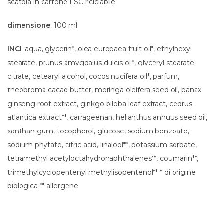
scatola in cartone FSC riciclabile
dimensione
: 100 ml
INCI
: aqua, glycerin*, olea europaea fruit oil*, ethylhexyl
stearate, prunus amygdalus dulcis oil*, glyceryl stearate
citrate, cetearyl alcohol, cocos nucifera oil*, parfum,
theobroma cacao butter, moringa oleifera seed oil, panax
ginseng root extract, ginkgo biloba leaf extract, cedrus
atlantica extract**, carrageenan, helianthus annuus seed oil,
xanthan gum, tocopherol, glucose, sodium benzoate,
sodium phytate, citric acid, linalool**, potassium sorbate,
tetramethyl acetyloctahydronaphthalenes**, coumarin**,
trimethylcyclopentenyl methylisopentenol** * di origine
biologica ** allergene