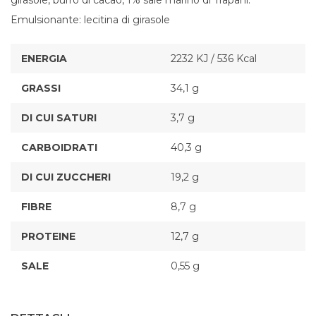
girasole, burro di cacao, 1% sale marino di Trapani.
Emulsionante: lecitina di girasole
ENERGIA
2232 KJ / 536 Kcal
GRASSI
34,1 g
DI CUI SATURI
3,7 g
CARBOIDRATI
40,3 g
DI CUI ZUCCHERI
19,2 g
FIBRE
8,7 g
PROTEINE
12,7 g
SALE
0,55 g