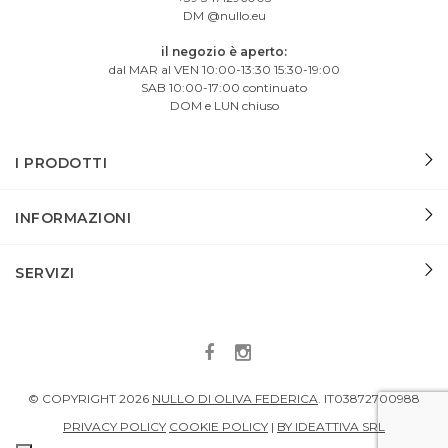
DM @nullo.eu
il negozio è aperto:
dal MAR al VEN 10:00-13:30 15:30-19:00
SAB 10:00-17:00 continuato
DOM e LUN chiuso
I PRODOTTI
INFORMAZIONI
SERVIZI
© COPYRIGHT
2026
NULLO DI OLIVA FEDERICA
.
IT03872700988
PRIVACY POLICY
COOKIE POLICY
|
BY IDEATTIVA SRL