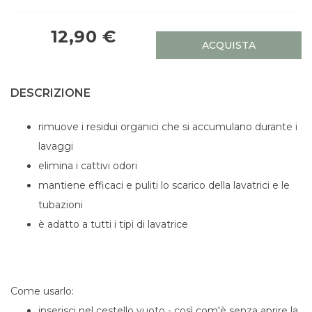
12,90 €
ACQUISTA
DESCRIZIONE
rimuove i residui organici che si accumulano durante i
lavaggi
elimina i cattivi odori
mantiene efficaci e puliti lo scarico della lavatrici e le
tubazioni
è adatto a tutti i tipi di lavatrice
Come usarlo:
inserisci nel cestello vuoto - così com'è senza aprire la