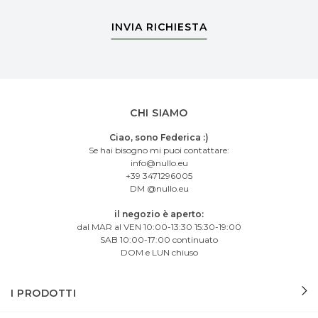
INVIA RICHIESTA
CHI SIAMO
Ciao, sono Federica :)
Se hai bisogno mi puoi contattare:
info@nullo.eu
+39 3471296005
DM @nullo.eu
il negozio è aperto:
dal MAR al VEN 10:00-13:30 15:30-19:00
SAB 10:00-17:00 continuato
DOM e LUN chiuso
I PRODOTTI