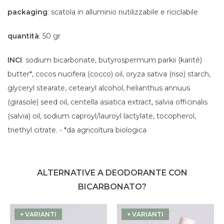
packaging
: scatola in alluminio riutilizzabile e riciclabile
quantità
: 50 gr
INCI
: sodium bicarbonate, butyrospermum parkii (karitè)
butter*, cocos nucifera (cocco) oil, oryza sativa (riso) starch,
glyceryl stearate, cetearyl alcohol, helianthus annuus
(girasole) seed oil, centella asiatica extract, salvia officinalis
(salvia) oil, sodium caproyl/lauroyl lactylate, tocopherol,
triethyl citrate. - *da agricoltura biologica
ALTERNATIVE A DEODORANTE CON
BICARBONATO?
+ VARIANTI
+ VARIANTI