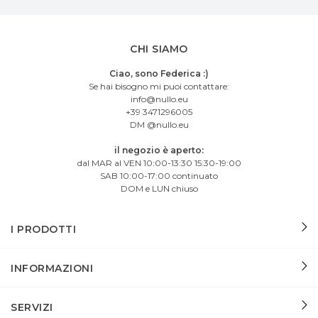
CHI SIAMO
Ciao, sono Federica :)
Se hai bisogno mi puoi contattare:
info@nullo.eu
+39 3471296005
DM @nullo.eu
il negozio è aperto:
dal MAR al VEN 10:00-13:30 15:30-19:00
SAB 10:00-17:00 continuato
DOM e LUN chiuso
I PRODOTTI
INFORMAZIONI
SERVIZI