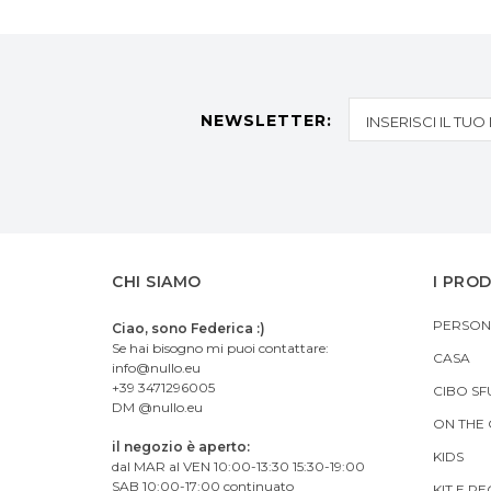
NEWSLETTER:
CHI SIAMO
I PRO
PERSON
Ciao, sono Federica :)
Se hai bisogno mi puoi contattare:
CASA
info@nullo.eu
+39 3471296005
CIBO SF
DM @nullo.eu
ON THE
il negozio è aperto:
KIDS
dal MAR al VEN 10:00-13:30 15:30-19:00
SAB 10:00-17:00 continuato
KIT E RE