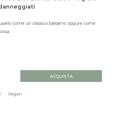
 danneggiati
 usarlo come un classico balsamo oppure come
 posa
ACQUISTA
e
Vegan