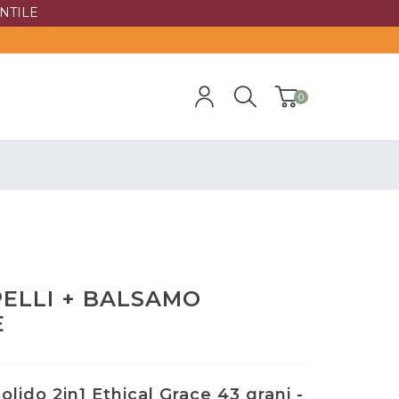
NTILE
0
ELLI + BALSAMO
E
ido 2in1 Ethical Grace 43 grani -