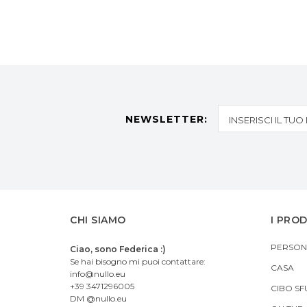
NEWSLETTER:
CHI SIAMO
I PRO
PERSON
Ciao, sono Federica :)
Se hai bisogno mi puoi contattare:
CASA
info@nullo.eu
+39 3471296005
CIBO SF
DM @nullo.eu