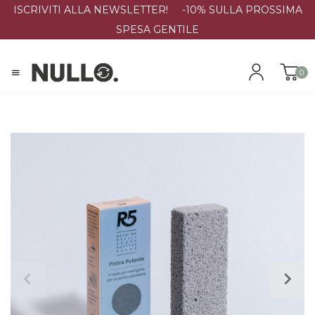
ISCRIVITI ALLA NEWSLETTER! -10% SULLA PROSSIMA
SPESA GENTILE
0