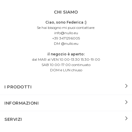
CHI SIAMO
Ciao, sono Federica :)
Se hai bisogno mi puoi contattare:
info@nullo.eu
+39 3471296005
DM @nullo.eu
il negozio è aperto:
dal MAR al VEN 10:00-13:30 15:30-19:00
SAB 10:00-17:00 continuato
DOM e LUN chiuso
I PRODOTTI
INFORMAZIONI
SERVIZI