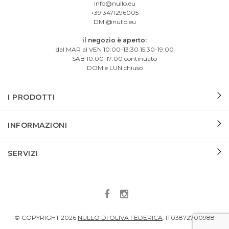
info@nullo.eu
+39 3471296005
DM @nullo.eu
il negozio è aperto:
dal MAR al VEN 10:00-13:30 15:30-19:00
SAB 10:00-17:00 continuato
DOM e LUN chiuso
I PRODOTTI
INFORMAZIONI
SERVIZI
© COPYRIGHT
2026
NULLO DI OLIVA FEDERICA
.
IT03872700988