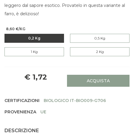
leggero dal sapore esotico. Provatelo in questa variante al
farro, è delizioso!
8,60 €/KG
0,2 Kg
0,5 Kg
1 Kg
2 Kg
€ 1,72
ACQUISTA
CERTIFICAZIONI
BIOLOGICO IT-BIO009-G706
PROVENIENZA
UE
DESCRIZIONE