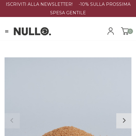
ISCRIVITI ALLA NEWSLETTER! -10% SULLA PROSSIMA
SPESA GENTILE
0