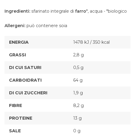
Ingredienti:
sfarinato integrale di
farro
*, acqua - *biologico
Allergeni:
può contenere soia
ENERGIA
1478 kJ / 350 kcal
GRASSI
2,8 g
DI CUI SATURI
0,5 g
CARBOIDRATI
64 g
DI CUI ZUCCHERI
1,9 g
FIBRE
8,2 g
PROTEINE
13 g
SALE
0 g