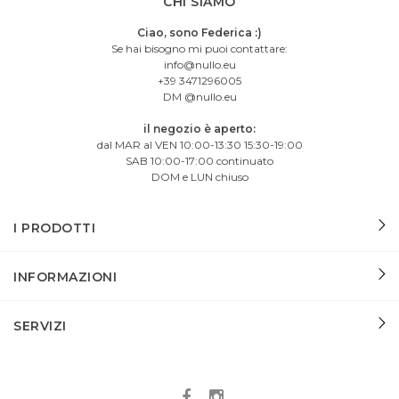
CHI SIAMO
Ciao, sono Federica :)
Se hai bisogno mi puoi contattare:
info@nullo.eu
+39 3471296005
DM @nullo.eu
il negozio è aperto:
dal MAR al VEN 10:00-13:30 15:30-19:00
SAB 10:00-17:00 continuato
DOM e LUN chiuso
I PRODOTTI
INFORMAZIONI
SERVIZI