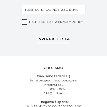
DAJE, ACCETTO LA
PRIVACY POLICY
INVIA RICHIESTA
CHI SIAMO
Ciao, sono Federica :)
Se hai bisogno mi puoi contattare:
info@nullo.eu
+39 3471296005
DM @nullo.eu
il negozio è aperto:
dal MAR al VEN 10:00-13:30 15:30-19:00