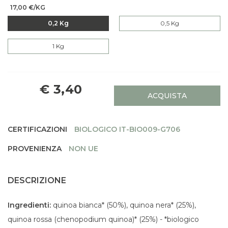
17,00 €/KG
0,2 Kg
0,5 Kg
1 Kg
€ 3,40
ACQUISTA
CERTIFICAZIONI
BIOLOGICO IT-BIO009-G706
PROVENIENZA
NON UE
DESCRIZIONE
Ingredienti:
quinoa bianca* (50%), quinoa nera* (25%),
quinoa rossa (chenopodium quinoa)* (25%) - *biologico