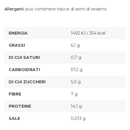
Allergeni:
può contenere tracce di semi di sesamo
ENERGIA
1492 kJ / 354 kcal
GRASSI
6,1 g
DI CUI SATURI
0,7 g
CARBOIDRATI
57,2 g
DI CUI ZUCCHERI
5,0 g
FIBRE
7 g
PROTEINE
14,1 g
SALE
0,013 g