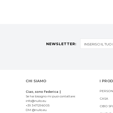
NEWSLETTER:
CHI SIAMO
I PRO
PERSON
Ciao, sono Federica :)
Se hai bisogno mi puoi contattare:
CASA
info@nullo.eu
+39 3471296005
CIBO SF
DM @nullo.eu