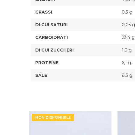
GRASSI
0,3 g
DI CUI SATURI
0,05 g
CARBOIDRATI
23,4 g
DI CUI ZUCCHERI
1,0 g
PROTEINE
6,1 g
SALE
8,3 g
NON DISPONIBILE