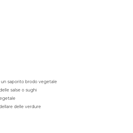
 un saporito brodo vegetale
delle salse o sughi
vegetale
dellare delle verdure