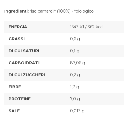
Ingredienti:
riso carnaroli* (100%) - *biologico
ENERGIA
1543 kJ / 362 kcal
GRASSI
0,6 g
DI CUI SATURI
0,1 g
CARBOIDRATI
87,06 g
DI CUI ZUCCHERI
0,2 g
FIBRE
1,7 g
PROTEINE
7,0 g
SALE
0,013 g