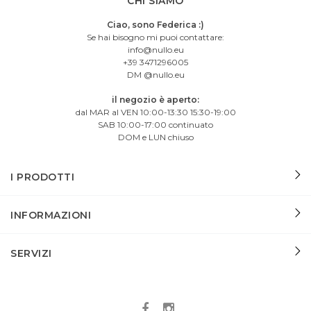
CHI SIAMO
Ciao, sono Federica :)
Se hai bisogno mi puoi contattare:
info@nullo.eu
+39 3471296005
DM @nullo.eu
il negozio è aperto:
dal MAR al VEN 10:00-13:30 15:30-19:00
SAB 10:00-17:00 continuato
DOM e LUN chiuso
I PRODOTTI
INFORMAZIONI
SERVIZI