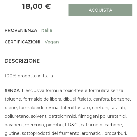
18,00 €
ACQUISTA
PROVENIENZA
Italia
CERTIFICAZIONI
Vegan
DESCRIZIONE
100% prodotto in Italia
SENZA
: L'esclusiva formula toxic-free è formulata senza
toluene, formaldeide libera, dibutil ftalato, canfora, benzene,
xilene, formaldeide resina, trifenil fosfato, chetoni, fatalati,
poliuretano, solventi petrolchimici, filmogeni poliuretanici,
parabeni, mercurio, piombo, FD&C , catrame di carbone,
glutine, sottoprodotti del frumento, aromatici, idrocarburi.