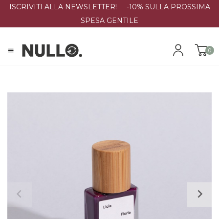
ISCRIVITI ALLA NEWSLETTER! -10% SULLA PROSSIMA
SPESA GENTILE
0