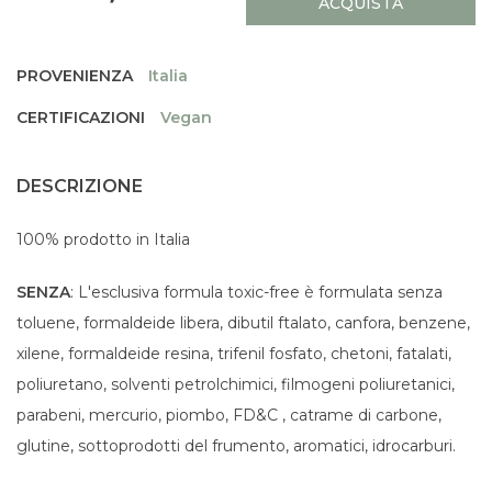
ACQUISTA
PROVENIENZA
Italia
CERTIFICAZIONI
Vegan
DESCRIZIONE
100% prodotto in Italia
SENZA
: L'esclusiva formula toxic-free è formulata senza
toluene, formaldeide libera, dibutil ftalato, canfora, benzene,
xilene, formaldeide resina, trifenil fosfato, chetoni, fatalati,
poliuretano, solventi petrolchimici, filmogeni poliuretanici,
parabeni, mercurio, piombo, FD&C , catrame di carbone,
glutine, sottoprodotti del frumento, aromatici, idrocarburi.