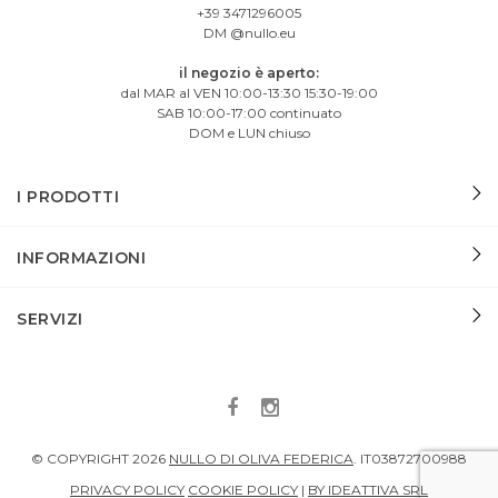
+39 3471296005
DM @nullo.eu
il negozio è aperto:
dal MAR al VEN 10:00-13:30 15:30-19:00
SAB 10:00-17:00 continuato
DOM e LUN chiuso
I PRODOTTI
INFORMAZIONI
SERVIZI
© COPYRIGHT
2026
NULLO DI OLIVA FEDERICA
.
IT03872700988
PRIVACY POLICY
COOKIE POLICY
|
BY IDEATTIVA SRL