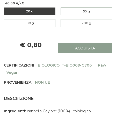
40,00 €/KG
20 g
50 g
100 g
200 g
€ 0,80
ACQUISTA
CERTIFICAZIONI
BIOLOGICO IT-BIO009-G706
Raw
Vegan
PROVENIENZA
NON UE
DESCRIZIONE
Ingredienti:
cannella Ceylon* (100%) - *biologico