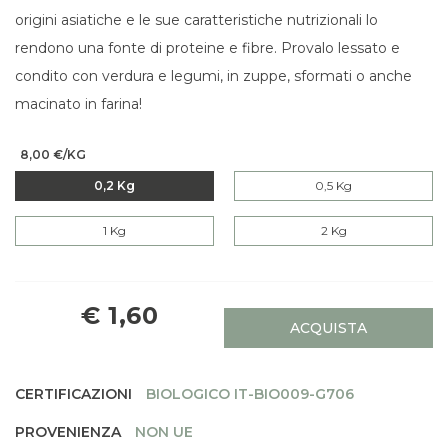
origini asiatiche e le sue caratteristiche nutrizionali lo
rendono una fonte di proteine e fibre. Provalo lessato e
condito con verdura e legumi, in zuppe, sformati o anche
macinato in farina!
8,00 €/KG
0,2 Kg
0,5 Kg
1 Kg
2 Kg
€ 1,60
ACQUISTA
CERTIFICAZIONI
BIOLOGICO IT-BIO009-G706
PROVENIENZA
NON UE