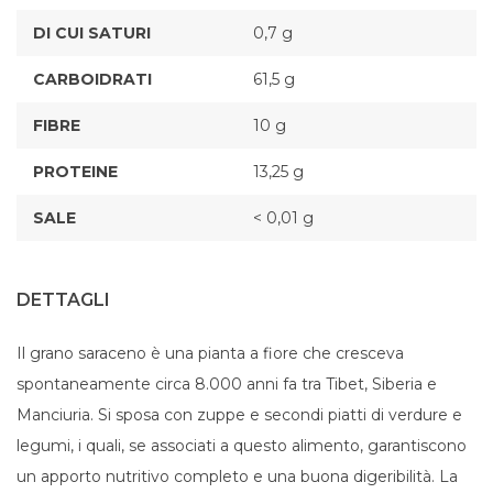
DI CUI SATURI
0,7 g
CARBOIDRATI
61,5 g
FIBRE
10 g
PROTEINE
13,25 g
SALE
< 0,01 g
DETTAGLI
Il grano saraceno è una pianta a fiore che cresceva
spontaneamente circa 8.000 anni fa tra Tibet, Siberia e
Manciuria. Si sposa con zuppe e secondi piatti di verdure e
legumi, i quali, se associati a questo alimento, garantiscono
un apporto nutritivo completo e una buona digeribilità. La