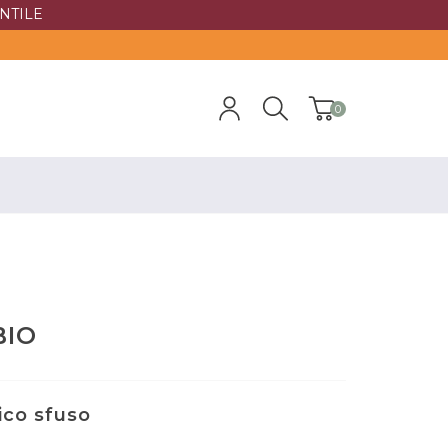
NTILE
0
BIO
ico sfuso